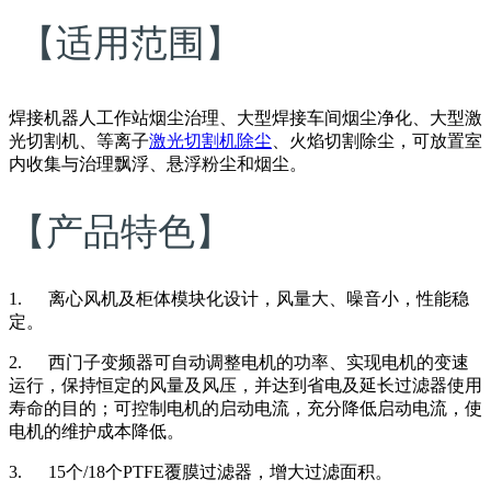
【适用范围】
焊接机器人工作站烟尘治理、大型焊接车间烟尘净化、大型激
光切割机、等离子
激光切割机除尘
、火焰切割除尘，可放置室
内收集与治理飘浮、悬浮粉尘和烟尘。
【产品特色】
1.
离心风机及柜体模块化设计，风量大
、
噪音小
，
性能稳
定
。
2.
西门子变频器可自动调整电机的功率
、
实现电机的变速
运行
，
保持恒定的风量及风压
，
并达到省电及延长过滤器使用
寿命的目的
；
可控制电机的启动电流
，
充分降低启动电流
，
使
电机的维护成本降低
。
3.
15
个
/18
个
PTFE
覆膜过滤器
，
增大过滤面积。