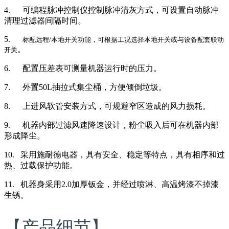
4.
可编程脉冲控制仪控制脉冲清灰方式
，
可设置自动脉冲
清理过滤器间隔时间
。
5.
标配远程
/
本地开关功能
，
可根据工况选择本地开关或与设备配套联动
。
开关
6.
配置压差表可测量机器运行时的压力
。
7.
外置
50L
抽拉式集尘桶，方便倾倒垃圾
。
8.
上进风软管安装方式
，
可规避窄区造成的风力损耗
。
9.
机器内部过滤风速降速设计，粉尘吸入后可在机器内部
形成降尘。
10.
采用施耐德电器，具有安全、稳定等特点，具有相序和过
热、过载保护功能。
11.
机器身采用
2.0
加厚钣金，并经过喷淋、高温烤漆不掉漆
生锈。
【产品细节】